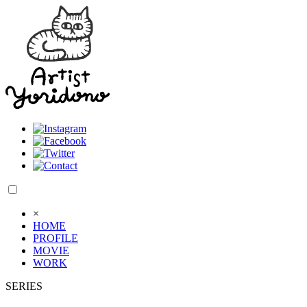
×
HOME
PROFILE
MOVIE
WORK
SERIES