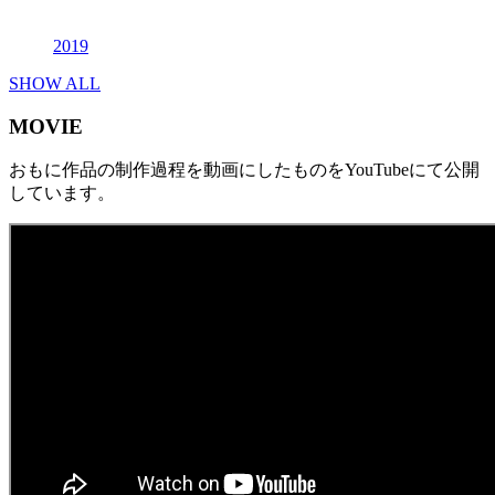
2019
SHOW ALL
MOVIE
おもに作品の制作過程を動画にしたものをYouTubeにて公開
しています。