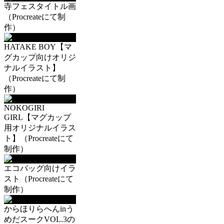
寺フェスタイトル画
（Procreateにて制
作）
HATAKE BOY【マ
グカップ向けオリジ
ナルイラスト】
（Procreateにて制
作）
NOKOGIRI
GIRL【マグカップ
用オリジナルイラス
ト】（Procreateにて
制作）
エコバッグ向けイラ
スト（Procreateにて
制作）
からほりらへんinう
めだスークVOL.3の