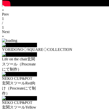
«
Prev
1
/
1
Next
»
YORIDONO◇SQUARE◇COLLECTION
Life on the chair玄関
スツール（Procreate
にて制作）
NEKO CUP&POT
玄関スツールRed向
け（Procreateにて制
作）
NEKO CUP&POT
玄関スツールYellow