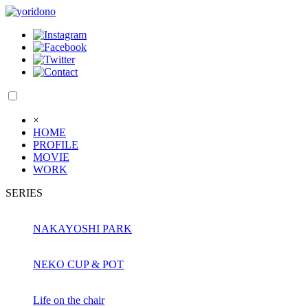
×
HOME
PROFILE
MOVIE
WORK
SERIES
NAKAYOSHI PARK
NEKO CUP & POT
Life on the chair