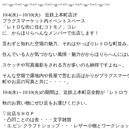
=^･ω･^=^･ω･^=^･ω･^=^･ω･^=^･ω･^=^･ω･^=^･ω･^=
10/4(水)～10/10(火) 近鉄上本町店2F
プラグスマーケット内イベントスペース
「レトロな街に住むコトモノ」コレ
に、からほりらへんなメンバーで出店します！
言わずと知れた空堀の魅力、それはやっぱりレトロな町並み
住んでいる人が気づかない風情・魅力がからほりらへんには
スケッチや写真撮影をされる方が多いのも納得ですよね～。
そんな空堀で露地内や長屋で営むお店ばかりがプラグスマー
町やお店の写真と共に・・・・。
10/4(水)～10/10(火)の期間は、近鉄上本町店全館が「
秋のお買い物にぜひ足をお運びください。
▽出店ＳＨＯＰ
・凸凹ことのは舎・・・文字雑貨
・エ.ビシ クラフトショップ・・・レザー小物とワークショ