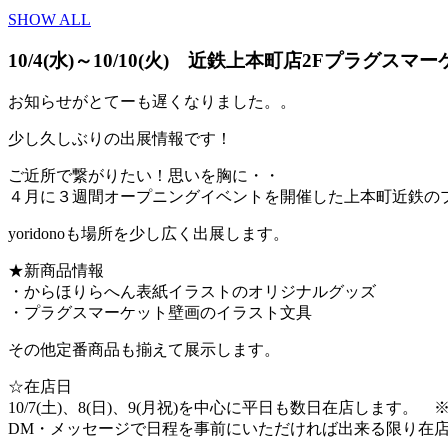
SHOW ALL
10/4(水)～10/10(火) 近鉄上本町店2Fプラ
お知らせがとてーも遅くなりました。。
少し久しぶりの出展情報です！
ご近所で繋がりたい！思いを胸に・・
４月に３週間オープニングイベントを開催した上本町近鉄の
yoridonoも場所を少し広く出展します。
★新商品情報
・からほりらへん表紙イラストのオリジナルグッズ
・プラグスマーケット壁画のイラスト文具
その他定番商品も揃えて展示します。
☆在店日
10/7(土)、8(日)、9(月祝)を中心に平日も数日在店します
DM・メッセージで日程を事前にいただければ出来る限り在