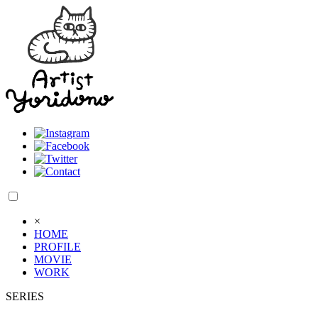
×
HOME
PROFILE
MOVIE
WORK
SERIES