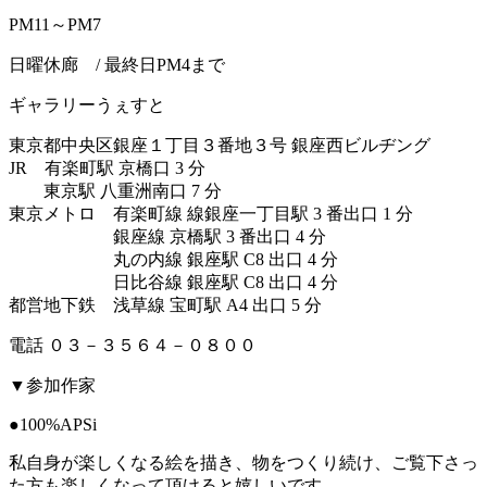
PM11～PM7
日曜休廊 / 最終日PM4まで
ギャラリーうぇすと
東京都中央区銀座１丁目３番地３号 銀座西ビルヂング
JR 有楽町駅 京橋口 3 分
東京駅 八重洲南口 7 分
東京メトロ 有楽町線 線銀座一丁目駅 3 番出口 1 分
銀座線 京橋駅 3 番出口 4 分
丸の内線 銀座駅 C8 出口 4 分
日比谷線 銀座駅 C8 出口 4 分
都営地下鉄 浅草線 宝町駅 A4 出口 5 分
電話 ０３－３５６４－０８００
▼参加作家
●100%APSi
私自身が楽しくなる絵を描き、物をつくり続け、ご覧下さっ
た方も楽しくなって頂けると嬉しいです