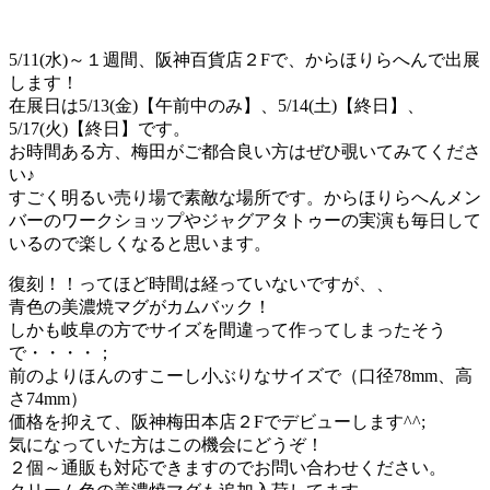
5/11(水)～１週間、阪神百貨店２Fで、からほりらへんで出展
します！
在展日は5/13(金)【午前中のみ】、5/14(土)【終日】、
5/17(火)【終日】です。
お時間ある方、梅田がご都合良い方はぜひ覗いてみてくださ
い♪
すごく明るい売り場で素敵な場所です。からほりらへんメン
バーのワークショップやジャグアタトゥーの実演も毎日して
いるので楽しくなると思います。
復刻！！ってほど時間は経っていないですが、、
青色の美濃焼マグがカムバック！
しかも岐阜の方でサイズを間違って作ってしまったそう
で・・・・；
前のよりほんのすこーし小ぶりなサイズで（口径78mm、高
さ74mm）
価格を抑えて、阪神梅田本店２Fでデビューします^^;
気になっていた方はこの機会にどうぞ！
２個～通販も対応できますのでお問い合わせください。