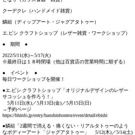
クーデクレ（ハンドメイド雑貨）
鱗組（ディップアート・ジャグアタトゥー）
エ.ビシ クラフトショップ（レザー雑貨・ワークショップ）
● 期間 ●
2022/5/11(水)～5/17(火)
※最終日は１８時閉場（他は百貨店の営業時間に順ずる）
● イベント ●
毎日ワークショップを開催！
●エ.ビシ クラフトショップ「オリジナルデザインのレザー
サコッシュを作ろう！」
5月11日(水)／5月13日(金)／5月15日(日)
→予約ページ
https://hhinfo.jp/entry/hanshinhonten/event/detail/ebishi
●鱗組「2週間で消える・痛くない・リアルタトゥーのよう
なボディーアート「ジャグアタトゥー」 5/12(木)／5/14(土)