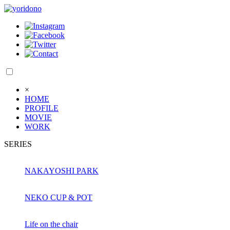
×
HOME
PROFILE
MOVIE
WORK
SERIES
NAKAYOSHI PARK
NEKO CUP & POT
Life on the chair